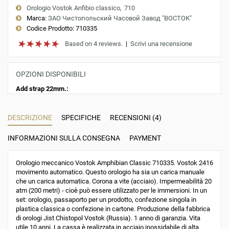
Orologio Vostok Anfibio classico
710
Marca:
ЗАО Чистопольский Часовой Завод "ВОСТОК"
Codice Prodotto:
710335
Based on 4 reviews.
|
Scrivi una recensione
OPZIONI DISPONIBILI
Add strap 22mm.:
DESCRIZIONE
SPECIFICHE
RECENSIONI (4)
INFORMAZIONI SULLA CONSEGNA
PAYMENT
Orologio meccanico Vostok Amphibian Classic 710335. Vostok 2416
movimento automatico. Questo orologio ha sia un carica manuale
che un carica automatica. Corona a vite (acciaio). Impermeabilità 20
atm (200 metri) - cioè può essere utilizzato per le immersioni. In un
set: orologio, passaporto per un prodotto, confezione singola in
plastica classica o confezione in cartone. Produzione della fabbrica
di orologi Jist Chistopol Vostok (Russia). 1 anno di garanzia. Vita
utile 10 anni. La cassa è realizzata in acciaio inossidabile di alta