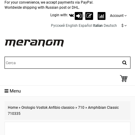
For your convenience, we accept payments via PayPal.
Worldwide shipping with Russian post or DHL.
Login with:
|
Account
Русский
English
Español
Italian
Deutsch
$
Menu
Home
»
Orologio Vostok Anfibio classico
»
710
»
Amphibian Classic
710335