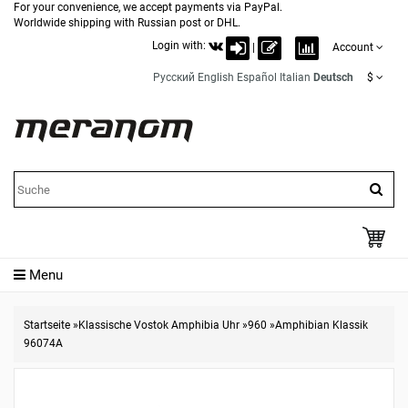
For your convenience, we accept payments via PayPal.
Worldwide shipping with Russian post or DHL.
Login with:
|
Account
Русский
English
Español
Italian
Deutsch
$
Menu
Startseite
»
Klassische Vostok Amphibia Uhr
»
960
»
Amphibian Klassik
96074A