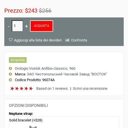
Prezzo:
$243
$256
ACQUISTA
Aggiungi alla lista dei desideri
Confronta
Acquista
Orologio Vostok Anfibio classico
960
Marca:
ЗАО Чистопольский Часовой Завод "ВОСТОК"
Codice Prodotto:
96074A
Based on 1 reviews.
|
Scrivi una recensione
OPZIONI DISPONIBILI
Neptune strap:
Solid bracelet (+$28)