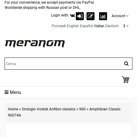
For your convenience, we accept payments via PayPal.
Worldwide shipping with Russian post or DHL.
Login with:
|
Account
Русский
English
Español
Italian
Deutsch
$
Menu
Home
»
Orologio Vostok Anfibio classico
»
960
»
Amphibian Classic
96074A