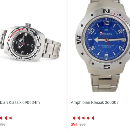
bian Klassik 090634m
Amphibian Klassik 060007
$91
136
$96