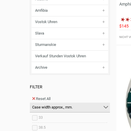
Amphib
Amfibia
Vostok Uhren
$145
Slava
NICHT V
Sturmanskie
Verkauf Stunden Vostok Uhren
Archive
FILTER
Reset All
Case width approx., mm.
33
38.5