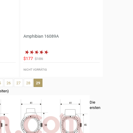
Amphibian 16089A
$177
$186
NICHT VORRÄTIG
5
26
27
28
29
eiten)
Die
ersten