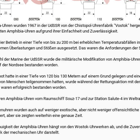
-Uhren wurden 1967 in der UdSSR von der Chistopol-Uhrenfabrik "Vostok" herges
ten Amphibia-Uhren aufgrund ihrer Einfachheit und Zuverlässigkeit.
eier Betrieb in einer Tiefe von bis zu 200 m bei erheblichen Temperaturabfäll
emen Überlastungen und Stößen ausgesetzt. Das waren die Anforderungen der 
hl der Marine der UdSSR wurde die militärische Modifikation von Amphibia-Uh
uf der Nordsee bestanden worden.
ot hatte in einer Tiefe von 120 bis 130 Metern auf einem Grund gelegen und einen
von Menschen teilgenommen hatten, wurde während der Rettungsaktion mit den
waren erfolgreich bestanden worden.
en Amphibia-Uhren vom Raumschiff Souz-17 und zur Station Salute-4 im Welt
nuhren wurden auch auf weniger exotische, aber nicht weniger offensichtliche
t, aber sie zeigten weiterhin eine genaue Zeit.
uigkeit der Amphibia-Uhren hängt von den Wostok-Uhrwerken ab, und die Zuverl
k der mechanischen Uhr darstellt.