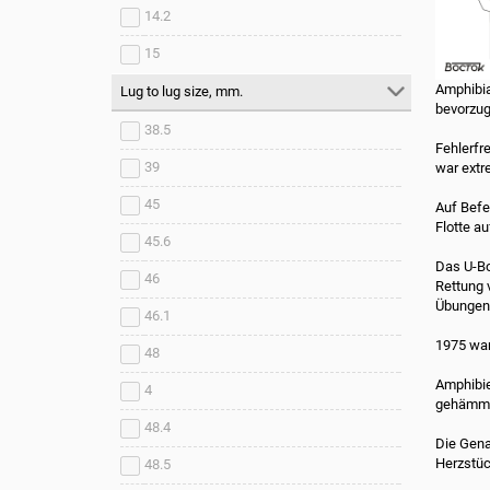
14.2
15
Amphibia
Lug to lug size, mm.
bevorzug
38.5
Fehlerfr
39
war extr
45
Auf Befe
Flotte a
45.6
Das U-Bo
46
Rettung 
Übungen 
46.1
1975 war
48
Amphibie
4
gehämmer
48.4
Die Gena
Herzstüc
48.5