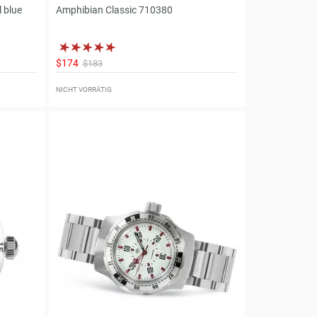
 blue
Amphibian Classic 710380
$174
$183
NICHT VORRÄTIG