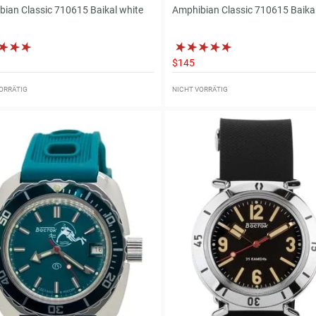
ian Classic 710615 Baikal white
Amphibian Classic 710615 Baikal
$145
ORRÄTIG
NICHT VORRÄTIG