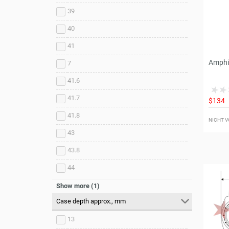
39
40
41
Amphib
7
41.6
41.7
$134
41.8
NICHT V
43
43.8
44
44.4
Show more (1)
Case depth approx., mm
13