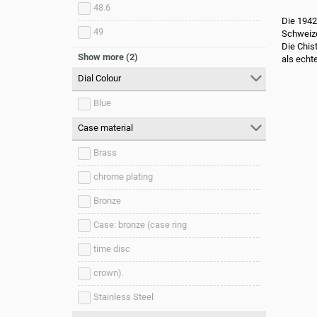
48.6
Die 1942
49
Schweize
Die Chis
49.3
Show more (2)
als echt
Dial Colour
50
Blue
Case material
Brass
chrome plating
Bronze
Case: bronze (case ring
time disc
crown).
Stainless Steel