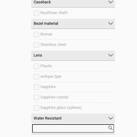
Caseback
Rostfreier Stahl
Bezel material
Bronze
Stainless steel
Lens
Plastic
antique type
Sapphire
Sapphire crystal
Sapphire glass (sphere).
Water Resistant