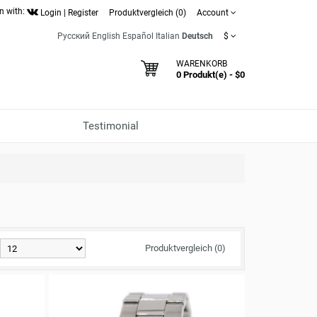
n with:
Login
|
Register
Produktvergleich (0)
Account
Русский
English
Español
Italian
Deutsch
$
WARENKORB
0 Produkt(e) - $0
Testimonial
Produktvergleich (0)