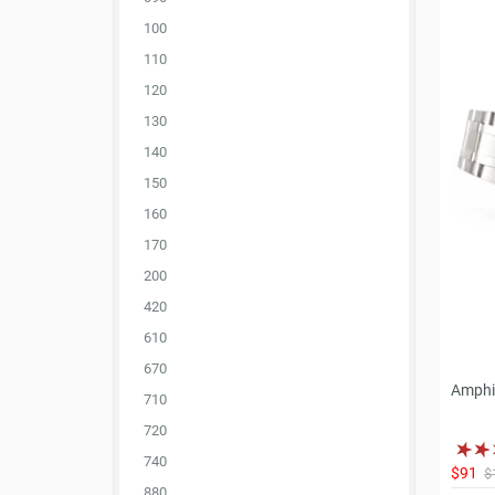
100
110
120
130
140
150
160
170
200
420
610
670
Amphi
710
720
740
$91
$
880