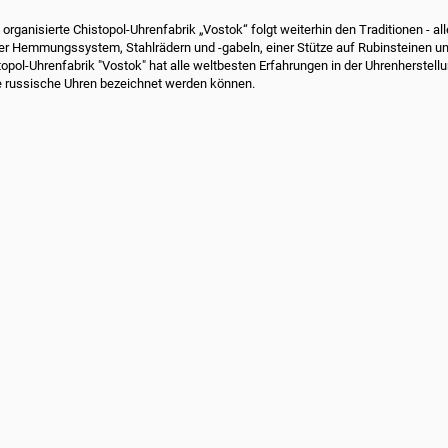
 organisierte Chistopol-Uhrenfabrik „Vostok“ folgt weiterhin den Traditionen 
r Hemmungssystem, Stahlrädern und -gabeln, einer Stütze auf Rubinsteinen un
topol-Uhrenfabrik "Vostok" hat alle weltbesten Erfahrungen in der Uhrenherstel
e russische Uhren bezeichnet werden können.