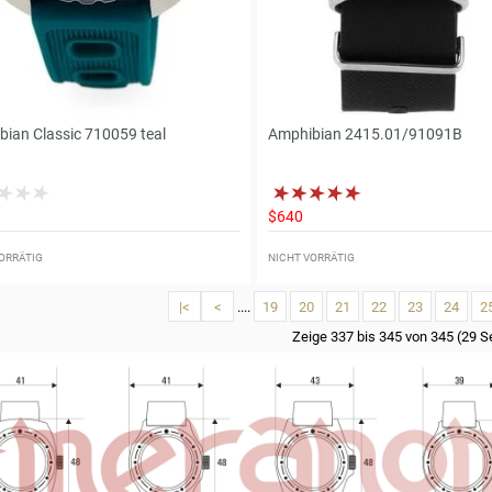
ian Classic 710059 teal
Amphibian 2415.01/91091B
$640
ORRÄTIG
NICHT VORRÄTIG
|<
<
....
19
20
21
22
23
24
2
Zeige 337 bis 345 von 345 (29 S