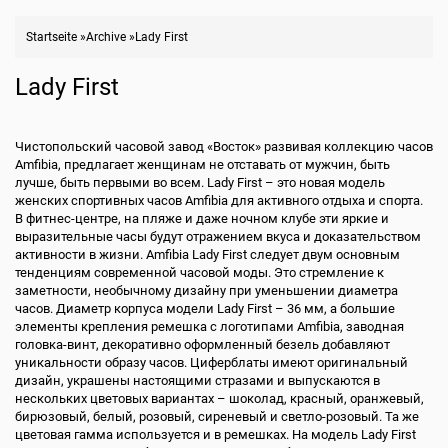
Startseite
»
Archive
»
Lady First
Lady First
Чистопольский часовой завод «Восток» развивая коллекцию часов
Amfibia, предлагает женщинам не отставать от мужчин, быть
лучше, быть первыми во всем. Lady First – это новая модель
женских спортивных часов Amfibia для активного отдыха и спорта.
В фитнес-центре, на пляже и даже ночном клубе эти яркие и
выразительные часы будут отражением вкуса и доказательством
активности в жизни. Amfibia Lady First следует двум основным
тенденциям современной часовой моды. Это стремление к
заметности, необычному дизайну при уменьшении диаметра
часов. Диаметр корпуса модели Lady First – 36 мм, а большие
элементы крепления ремешка с логотипами Amfibia, заводная
головка-винт, декоративно оформленный безель добавляют
уникальности образу часов. Циферблаты имеют оригинальный
дизайн, украшены настоящими стразами и выпускаются в
нескольких цветовых вариантах – шоколад, красный, оранжевый,
бирюзовый, белый, розовый, сиреневый и светло-розовый. Та же
цветовая гамма используется и в ремешках. На модель Lady First