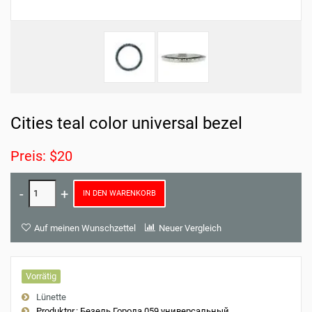
Cities teal color universal bezel
Preis: $20
IN DEN WARENKORB
Auf meinen Wunschzettel
Neuer Vergleich
Vorrätig
Lünette
Produktnr.:
Безель Города 059 универсальный