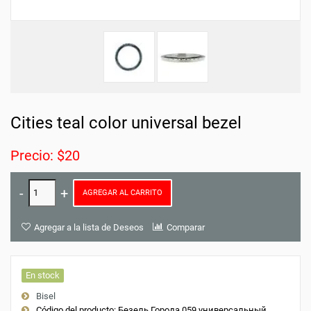
Cities teal color universal bezel
Precio: $20
AGREGAR AL CARRITO
Agregar a la lista de Deseos
Comparar
En stock
Bisel
Código del producto:
Безель Города 059 универсальный