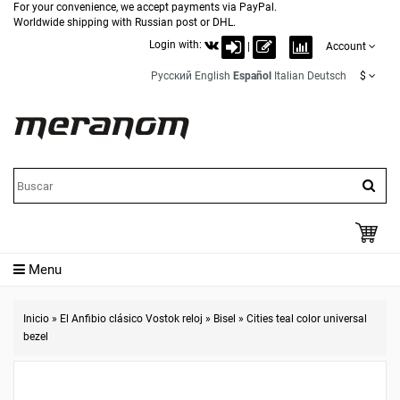
For your convenience, we accept payments via PayPal.
Worldwide shipping with Russian post or DHL.
Login with:
|
Account
Русский
English
Español
Italian
Deutsch
$
Menu
Inicio
»
El Anfibio clásico Vostok reloj
»
Bisel
»
Cities teal color universal
bezel