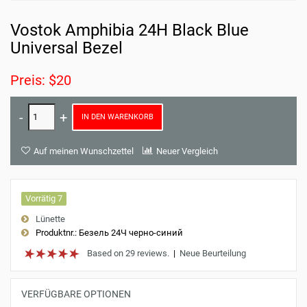
Vostok Amphibia 24H Black Blue
Universal Bezel
Preis: $20
IN DEN WARENKORB
Auf meinen Wunschzettel
Neuer Vergleich
Vorrätig 7
Lünette
Produktnr.:
Безель 24Ч черно-синий
Based on 29 reviews.
|
Neue Beurteilung
VERFÜGBARE OPTIONEN