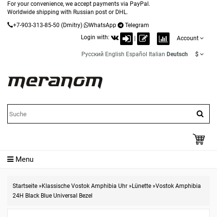
For your convenience, we accept payments via PayPal.
Worldwide shipping with Russian post or DHL.
+7-903-313-85-50
(Dmitry)
WhatsApp
Telegram
Login with:
|
Account
Русский
English
Español
Italian
Deutsch
$
Menu
Startseite
»
Klassische Vostok Amphibia Uhr
»
Lünette
»
Vostok Amphibia
24H Black Blue Universal Bezel