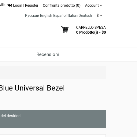
with:
Login
|
Register
Confronta prodotto (0)
Account
Русский
English
Español
Italian
Deutsch
$
CARRELLO SPESA
0 Prodotto(i) - $0
Recensioni
lue Universal Bezel
 dei desideri