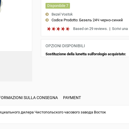
Disponibile 7
Bezel Vostok
Codice Prodotto:
Безель 24Ч черно-синий
Based on 29 reviews.
|
Scrivi una
OPZIONI DISPONIBILI
Sostituzione della lunetta sull'orologio acquistato:
FORMAZIONI SULLA CONSEGNA
PAYMENT
ициального дилера Чистопольского часового завода Восток