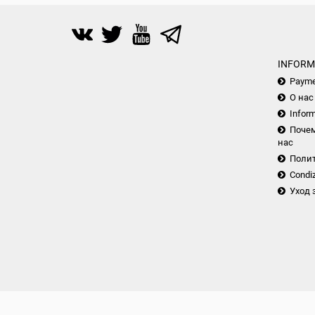
INFORM
Payme
О нас
Inform
Почем
нас
Поли
Condiz
Уход 