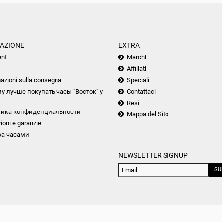
AZIONE
EXTRA
nt
Marchi
Affiliati
azioni sulla consegna
Speciali
у лучше покупать часы "Восток" у
Contattaci
Resi
тика конфиденциальности
Mappa del Sito
ioni e garanzie
за часами
NEWSLETTER SIGNUP
SU