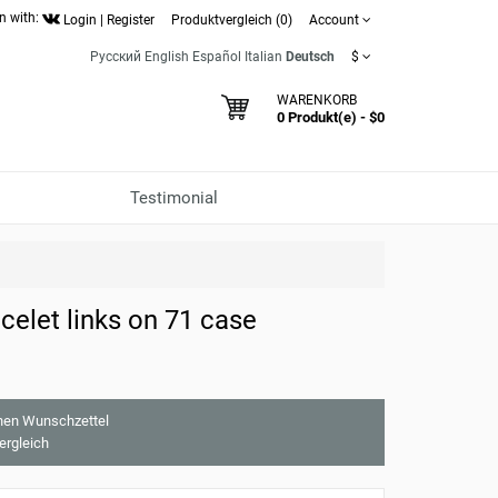
n with:
Login
|
Register
Produktvergleich (0)
Account
Русский
English
Español
Italian
Deutsch
$
WARENKORB
0 Produkt(e) - $0
Testimonial
celet links on 71 case
nen Wunschzettel
ergleich