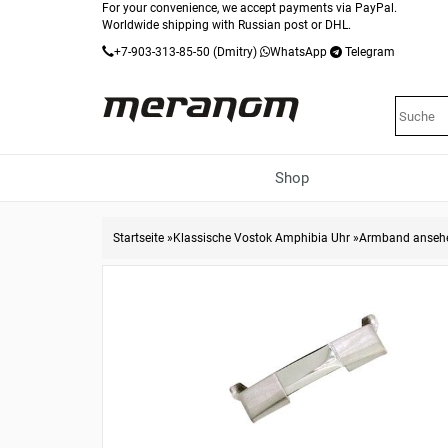
For your convenience, we accept payments via PayPal.
Worldwide shipping with Russian post or DHL.
+7-903-313-85-50
(Dmitry)
WhatsApp
Telegram
Shop
Startseite
»
Klassische Vostok Amphibia Uhr
»
Armband anseh