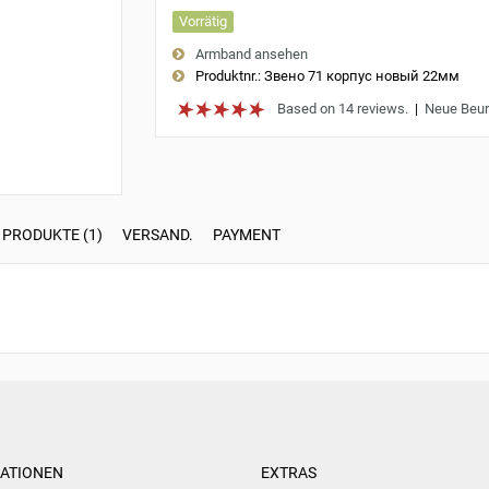
Vorrätig
Armband ansehen
Produktnr.:
Звено 71 корпус новый 22мм
Based on 14 reviews.
|
Neue Beur
 PRODUKTE (1)
VERSAND.
PAYMENT
ATIONEN
EXTRAS