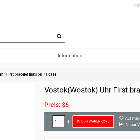
Logi
Information
en
»
First bracelet links on 71 case
Vostok(Wostok) Uhr First bra
Preis: $6
Auf mei
IN DEN WARENKORB
Neuer V