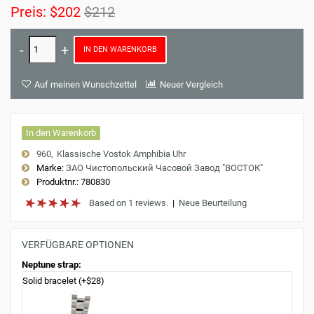
Preis:
$202
$212
IN DEN WARENKORB
Auf meinen Wunschzettel
Neuer Vergleich
In den Warenkorb
960
Klassische Vostok Amphibia Uhr
Marke:
ЗАО Чистопольский Часовой Завод "ВОСТОК"
Produktnr.:
780830
Based on 1 reviews.
|
Neue Beurteilung
VERFÜGBARE OPTIONEN
Neptune strap:
Solid bracelet (+$28)