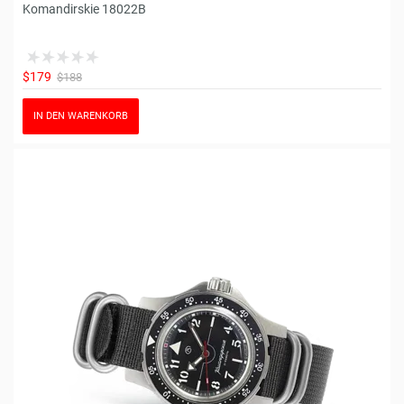
Komandirskie 18022B
$179
$188
IN DEN WARENKORB