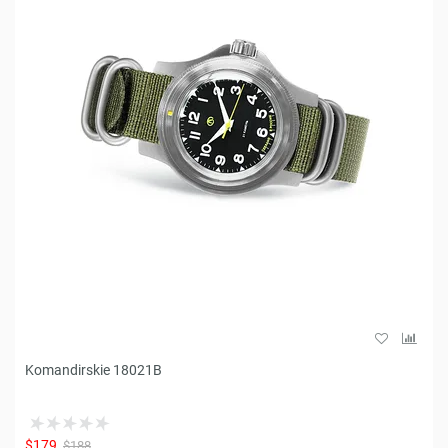
Komandirskie 18021B
$179
$188