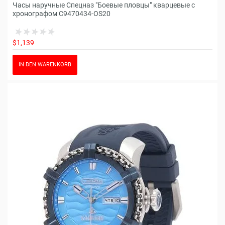
Часы наручные Спецназ "Боевые пловцы" кварцевые с
хронографом С9470434-OS20
$1,139
IN DEN WARENKORB