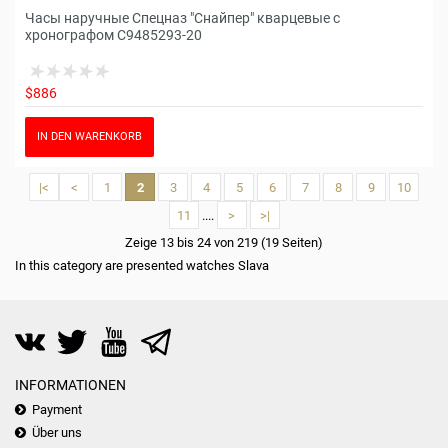
Часы наручные Спецназ "Снайпер" кварцевые с
хронографом С9485293-20
$886
IN DEN WARENKORB
|<
<
1
2
3
4
5
6
7
8
9
10
11
....
>
>|
Zeige 13 bis 24 von 219 (19 Seiten)
In this category are presented watches Slava
INFORMATIONEN
Payment
Über uns