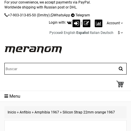
For your convenience, we accept payments via PayPal.
Worldwide shipping with Russian post or DHL.
+7-903-313-85-50
(Dmitry)
WhatsApp
Telegram
Login with:
|
Account
Русский
English
Español
Italian
Deutsch
$
Menu
Inicio
»
Anfibio
»
Amphibia 1967
»
Silicon Strap 22mm orange 1967