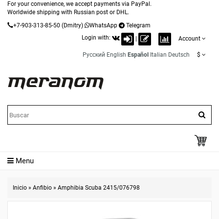
For your convenience, we accept payments via PayPal.
Worldwide shipping with Russian post or DHL.
+7-903-313-85-50
(Dmitry)
WhatsApp
Telegram
Login with:
|
Account
Русский
English
Español
Italian
Deutsch
$
Menu
Inicio
»
Anfibio
»
Amphibia Scuba 2415/076798