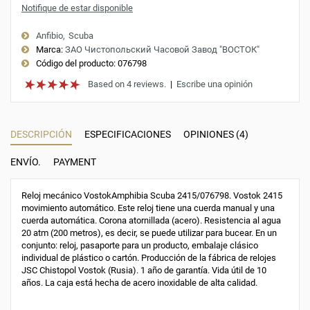
Notifique de estar disponible
Anfibio
Scuba
Marca:
ЗАО Чистопольский Часовой Завод "ВОСТОК"
Código del producto:
076798
Based on 4 reviews.
|
Escribe una opinión
DESCRIPCIÓN
ESPECIFICACIONES
OPINIONES (4)
ENVÍO.
PAYMENT
Reloj mecánico VostokAmphibia Scuba 2415/076798. Vostok 2415
movimiento automático. Este reloj tiene una cuerda manual y una
cuerda automática. Corona atornillada (acero). Resistencia al agua
20 atm (200 metros), es decir, se puede utilizar para bucear. En un
conjunto: reloj, pasaporte para un producto, embalaje clásico
individual de plástico o cartón. Producción de la fábrica de relojes
JSC Chistopol Vostok (Rusia). 1 año de garantía. Vida útil de 10
años. La caja está hecha de acero inoxidable de alta calidad.