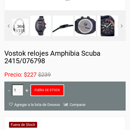
Vostok relojes Amphibia Scuba
2415/076798
Precio:
$227
$239
FUERA DE STOCK
Agregar a la lista de Deseos
Comparar
Fuera de Stock