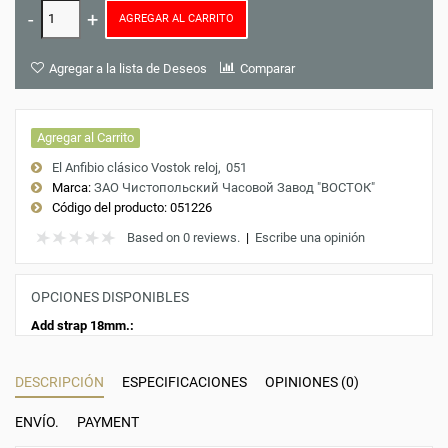
AGREGAR AL CARRITO
Agregar a la lista de Deseos
Comparar
Agregar al Carrito
El Anfibio clásico Vostok reloj
051
Marca:
ЗАО Чистопольский Часовой Завод "ВОСТОК"
Código del producto:
051226
Based on 0 reviews.
|
Escribe una opinión
OPCIONES DISPONIBLES
Add strap 18mm.:
DESCRIPCIÓN
ESPECIFICACIONES
OPINIONES (0)
ENVÍO.
PAYMENT