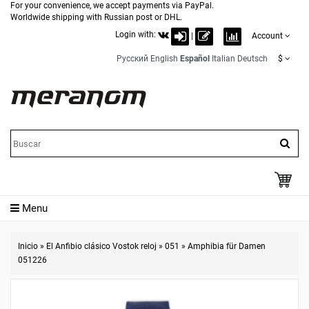
For your convenience, we accept payments via PayPal.
Worldwide shipping with Russian post or DHL.
Login with:
|
Account
Русский
English
Español
Italian
Deutsch
$
Menu
Inicio
»
El Anfibio clásico Vostok reloj
»
051
»
Amphibia für Damen
051226