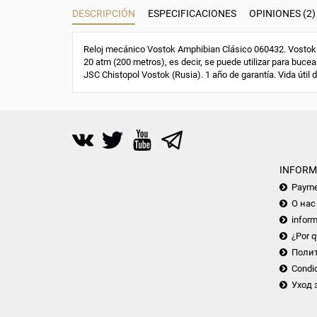
DESCRIPCIÓN
ESPECIFICACIONES
OPINIONES (2)
Reloj mecánico Vostok Amphibian Clásico 060432. Vostok 2
20 atm (200 metros), es decir, se puede utilizar para bucear
JSC Chistopol Vostok (Rusia). 1 año de garantía. Vida útil 
INFORM
Payme
О нас
inform
¿Por q
Поли
Condic
Уход 