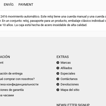
ENVÍO.
PAYMENT
416 movimiento automático. Este reloj tiene una cuerda manual y una cuerda au
. En un conjunto: reloj, pasaporte para un producto, embalaje clásico individual 
de 10 años. La caja está hecha de acero inoxidable de alta calidad.
ACIÓN
EXTRAS
nt
Marcas
Afiliados
ación de entrega
Especiales
ué comprar con nosotros?
Contáctanos
тика конфиденциальности
Devoluciones
iones de garantía
Mapa del sitio
за часами
NEWSLETTER SIGNUP