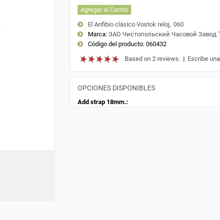
Agregar al Carrito
El Anfibio clásico Vostok reloj
060
Marca:
ЗАО Чистопольский Часовой Завод 
Código del producto:
060432
Based on 2 reviews.
|
Escribe una
OPCIONES DISPONIBLES
Add strap 18mm.: