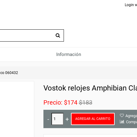
Login w
Información
ico 060432
Vostok relojes Amphibian Cl
Precio:
$174
$183
Agrega
AGREGAR AL CARRITO
Compa