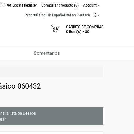
ith:
Login
|
Register
Comparar producto (0)
Account
Русский
English
Español
Italian
Deutsch
$
CARRITO DE COMPRAS
0 item(s) - $0
Comentarios
ásico 060432
r a la lista de Deseos
rar