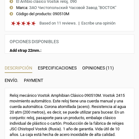
El Anfibio clásico Vostok reloj
090
Marca:
ЗАО Чистопольский Часовой Завод "ВОСТОК"
Código del producto:
090510M
Based on 11 reviews.
|
Escribe una opinión
OPCIONES DISPONIBLES
Add strap 22mm.:
DESCRIPCIÓN
ESPECIFICACIONES
OPINIONES (11)
ENVÍO.
PAYMENT
Reloj mecánico Vostok Amphibian Clásico 090510M. Vostok 2415
movimiento automático. Este reloj tiene una cuerda manual y una
cuerda automática. Corona atornillada (acero). Resistencia al agua
20 atm (200 metros), es decir, se puede utilizar para bucear. En un
conjunto: reloj, pasaporte para un producto, embalaje clásico
individual de plástico o cartón. Producción de la fábrica de relojes
JSC Chistopol Vostok (Rusia). 1 año de garantía. Vida útil de 10
años. La caja está hecha de acero inoxidable de alta calidad.