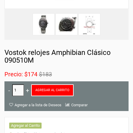
Vostok relojes Amphibian Clásico
090510M
Precio:
$174
$183
AGREGAR AL CARRITO
Agregar a la lista de Deseos
Comparar
Agregar al Carrito