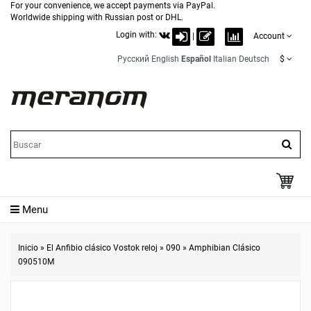
For your convenience, we accept payments via PayPal.
Worldwide shipping with Russian post or DHL.
Login with:
|
Account
Русский
English
Español
Italian
Deutsch
$
Menu
Inicio
»
El Anfibio clásico Vostok reloj
»
090
»
Amphibian Clásico
090510M