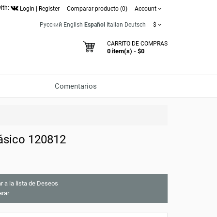
ith:
Login
|
Register
Comparar producto (0)
Account
Русский
English
Español
Italian
Deutsch
$
CARRITO DE COMPRAS
0 item(s) - $0
Comentarios
ásico 120812
r a la lista de Deseos
rar