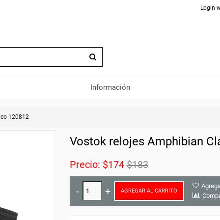
Login w
Información
ico 120812
Vostok relojes Amphibian Cl
Precio:
$174
$183
Agrega
AGREGAR AL CARRITO
Compa