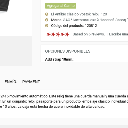
Agregar al Carrito
El Anfibio clásico Vostok reloj
120
Marca:
ЗАО Чистопольский Часовой Завод 
Código del producto:
120812
Based on 6 reviews.
|
Escribe una
OPCIONES DISPONIBLES
Add strap 18mm.:
ENVÍO.
PAYMENT
415 movimiento automático. Este reloj tiene una cuerda manual y una cuerda au
. En un conjunto: reloj, pasaporte para un producto, embalaje clásico individual 
de 10 años. La caja está hecha de acero inoxidable de alta calidad.