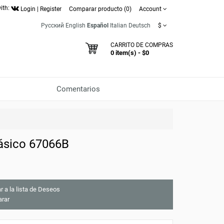
ith:
Login
|
Register
Comparar producto (0)
Account
Русский
English
Español
Italian
Deutsch
$
CARRITO DE COMPRAS
0 item(s) - $0
Comentarios
lásico 67066B
r a la lista de Deseos
rar