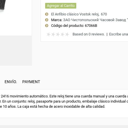
Agregar al Carrito
El Anfibio clásico Vostok reloj
670
Marca:
ЗАО Чистопольский Часовой Завод 
Código del producto:
67066B
Based on 0 reviews.
|
Escribe una
ENVÍO.
PAYMENT
416 movimiento automático. Este reloj tiene una cuerda manual y una cuerda au
. En un conjunto: reloj, pasaporte para un producto, embalaje clásico individual 
de 10 años. La caja está hecha de acero inoxidable de alta calidad.