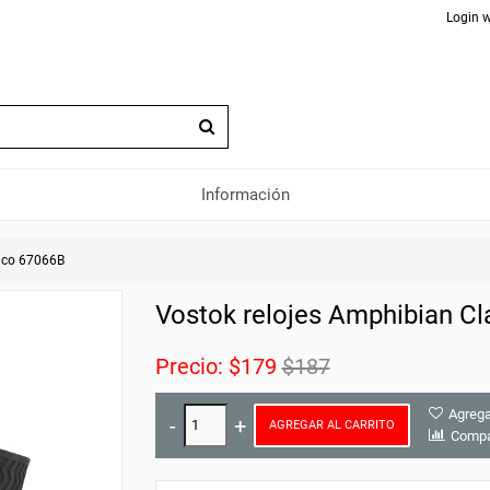
Login w
Información
ico 67066B
Vostok relojes Amphibian C
Precio:
$179
$187
Agrega
AGREGAR AL CARRITO
Compa