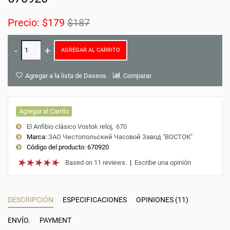
Precio:
$179
$187
AGREGAR AL CARRITO
Agregar a la lista de Deseos
Comparar
Agregar al Carrito
El Anfibio clásico Vostok reloj
670
Marca:
ЗАО Чистопольский Часовой Завод "ВОСТОК"
Código del producto:
670920
Based on 11 reviews.
|
Escribe una opinión
DESCRIPCIÓN
ESPECIFICACIONES
OPINIONES (11)
ENVÍO.
PAYMENT