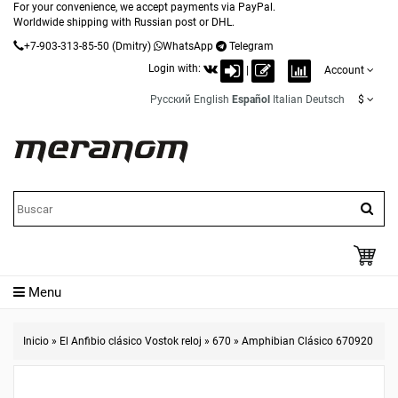
For your convenience, we accept payments via PayPal.
Worldwide shipping with Russian post or DHL.
+7-903-313-85-50
(Dmitry)
WhatsApp
Telegram
Login with:
|
Account
Русский
English
Español
Italian
Deutsch
$
Menu
Inicio
»
El Anfibio clásico Vostok reloj
»
670
»
Amphibian Clásico 670920