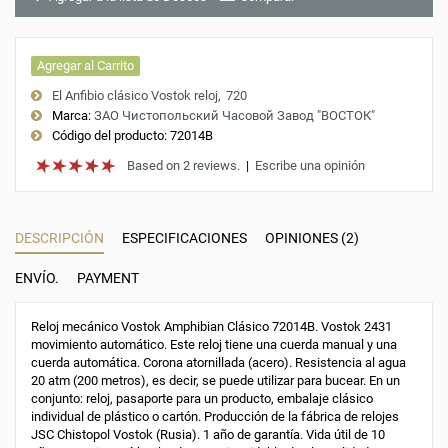
Agregar al Carrito
El Anfibio clásico Vostok reloj
720
Marca:
ЗАО Чистопольский Часовой Завод "ВОСТОК"
Código del producto:
72014B
Based on 2 reviews.
|
Escribe una opinión
DESCRIPCIÓN
ESPECIFICACIONES
OPINIONES (2)
ENVÍO.
PAYMENT
Reloj mecánico Vostok Amphibian Clásico 72014B. Vostok 2431
movimiento automático. Este reloj tiene una cuerda manual y una
cuerda automática. Corona atornillada (acero). Resistencia al agua
20 atm (200 metros), es decir, se puede utilizar para bucear. En un
conjunto: reloj, pasaporte para un producto, embalaje clásico
individual de plástico o cartón. Producción de la fábrica de relojes
JSC Chistopol Vostok (Rusia). 1 año de garantía. Vida útil de 10