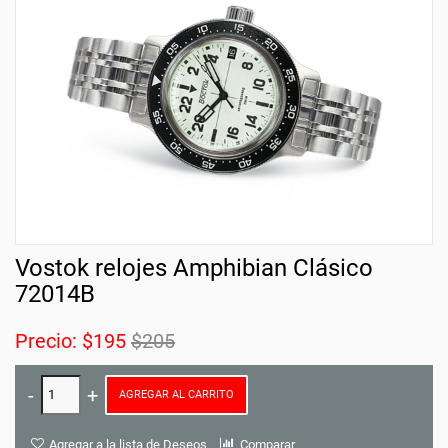
Vostok relojes Amphibian Clásico
72014B
Precio:
$195
$205
AGREGAR AL CARRITO
Agregar a la lista de Deseos
Comparar