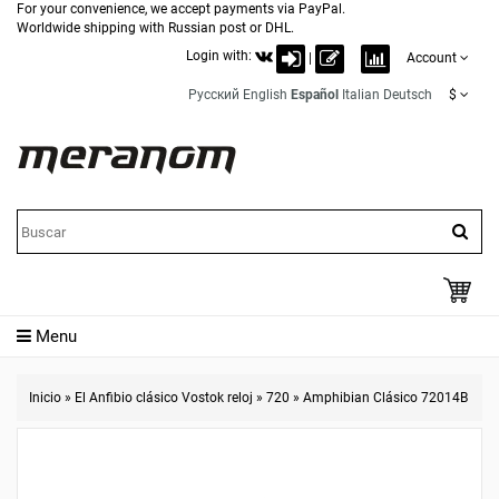
For your convenience, we accept payments via PayPal.
Worldwide shipping with Russian post or DHL.
Login with:
|
Account
Русский
English
Español
Italian
Deutsch
$
Menu
Inicio
»
El Anfibio clásico Vostok reloj
»
720
»
Amphibian Clásico 72014B