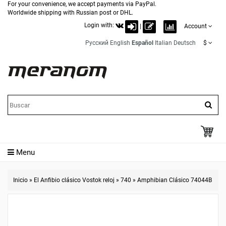
For your convenience, we accept payments via PayPal.
Worldwide shipping with Russian post or DHL.
Login with:
|
Account
Русский
English
Español
Italian
Deutsch
$
Menu
Inicio
»
El Anfibio clásico Vostok reloj
»
740
»
Amphibian Clásico 74044B