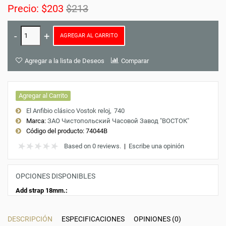
Precio:
$203
$213
AGREGAR AL CARRITO
Agregar a la lista de Deseos
Comparar
Agregar al Carrito
El Anfibio clásico Vostok reloj
740
Marca:
ЗАО Чистопольский Часовой Завод "ВОСТОК"
Código del producto:
74044B
Based on 0 reviews.
|
Escribe una opinión
OPCIONES DISPONIBLES
Add strap 18mm.:
DESCRIPCIÓN
ESPECIFICACIONES
OPINIONES (0)