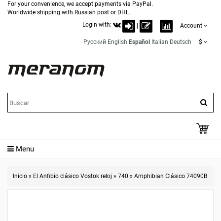
For your convenience, we accept payments via PayPal.
Worldwide shipping with Russian post or DHL.
Login with:
|
Account
Русский
English
Español
Italian
Deutsch
$
Menu
Inicio
»
El Anfibio clásico Vostok reloj
»
740
»
Amphibian Clásico 74090B