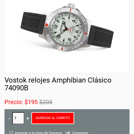
Vostok relojes Amphibian Clásico
74090B
Precio:
$195
$205
AGREGAR AL CARRITO
Agregar a la lista de Deseos
Comparar