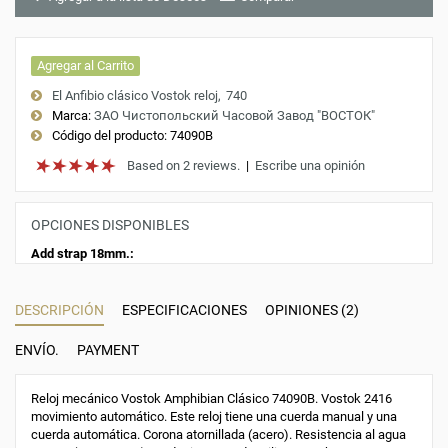
Agregar al Carrito
El Anfibio clásico Vostok reloj
740
Marca:
ЗАО Чистопольский Часовой Завод "ВОСТОК"
Código del producto:
74090B
Based on 2 reviews.
|
Escribe una opinión
OPCIONES DISPONIBLES
Add strap 18mm.:
DESCRIPCIÓN
ESPECIFICACIONES
OPINIONES (2)
ENVÍO.
PAYMENT
Reloj mecánico Vostok Amphibian Clásico 74090B. Vostok 2416
movimiento automático. Este reloj tiene una cuerda manual y una
cuerda automática. Corona atornillada (acero). Resistencia al agua