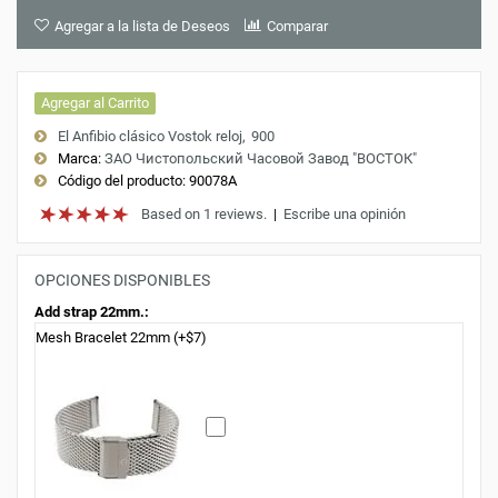
Agregar a la lista de Deseos
Comparar
Agregar al Carrito
El Anfibio clásico Vostok reloj
900
Marca:
ЗАО Чистопольский Часовой Завод "ВОСТОК"
Código del producto:
90078A
Based on 1 reviews.
|
Escribe una opinión
OPCIONES DISPONIBLES
Add strap 22mm.:
Mesh Bracelet 22mm (+$7)