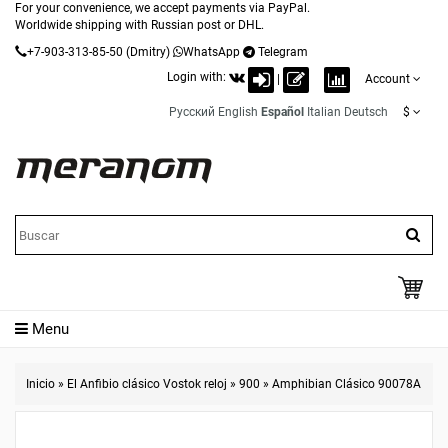
For your convenience, we accept payments via PayPal.
Worldwide shipping with Russian post or DHL.
+7-903-313-85-50
(Dmitry)
WhatsApp
Telegram
Login with:
|
Account
Русский
English
Español
Italian
Deutsch
$
Menu
Inicio
»
El Anfibio clásico Vostok reloj
»
900
»
Amphibian Clásico 90078A