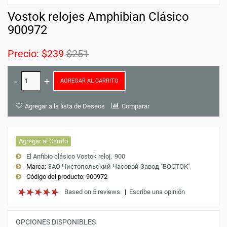
Vostok relojes Amphibian Clásico
900972
Precio:
$239
$251
AGREGAR AL CARRITO
Agregar a la lista de Deseos
Comparar
Agregar al Carrito
El Anfibio clásico Vostok reloj
900
Marca:
ЗАО Чистопольский Часовой Завод "ВОСТОК"
Código del producto:
900972
Based on 5 reviews.
|
Escribe una opinión
OPCIONES DISPONIBLES