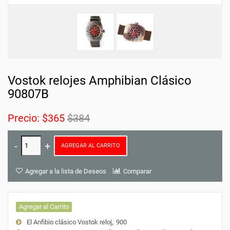
Vostok relojes Amphibian Clásico
90807B
Precio:
$365
$384
AGREGAR AL CARRITO
Agregar a la lista de Deseos
Comparar
Agregar al Carrito
El Anfibio clásico Vostok reloj
900