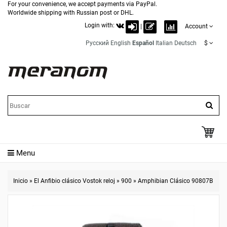
For your convenience, we accept payments via PayPal.
Worldwide shipping with Russian post or DHL.
Login with:
|
Account
Русский
English
Español
Italian
Deutsch
$
Menu
Inicio
»
El Anfibio clásico Vostok reloj
»
900
»
Amphibian Clásico 90807B