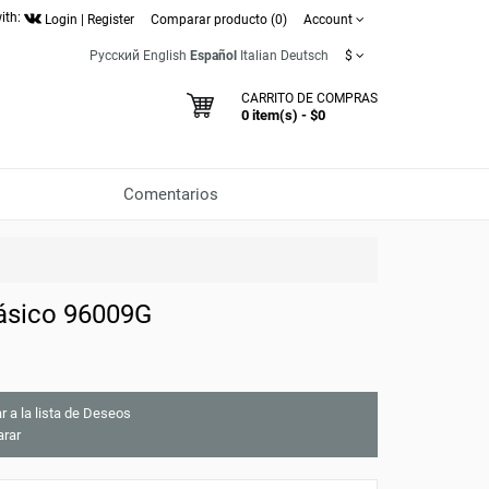
ith:
Login
|
Register
Comparar producto (0)
Account
Русский
English
Español
Italian
Deutsch
$
CARRITO DE COMPRAS
0 item(s) - $0
Comentarios
lásico 96009G
r a la lista de Deseos
rar