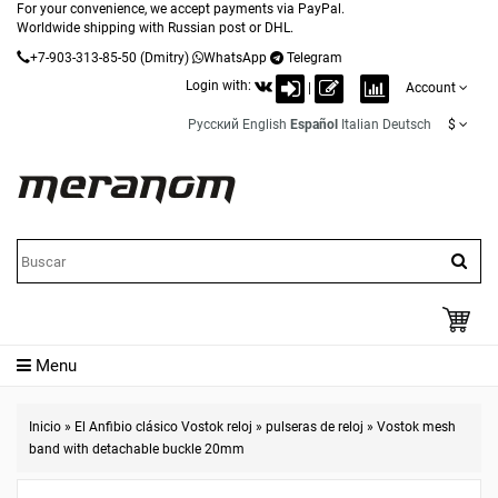
For your convenience, we accept payments via PayPal.
Worldwide shipping with Russian post or DHL.
+7-903-313-85-50
(Dmitry)
WhatsApp
Telegram
Login with:
|
Account
Русский
English
Español
Italian
Deutsch
$
Menu
Inicio
»
El Anfibio clásico Vostok reloj
»
pulseras de reloj
»
Vostok mesh
band with detachable buckle 20mm