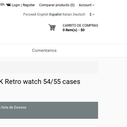
ith:
Login
|
Register
Comparar producto (0)
Account
Русский
English
Español
Italian
Deutsch
$
CARRITO DE COMPRAS
0 item(s) - $0
Comentarios
Retro watch 54/55 cases
a lista de Deseos