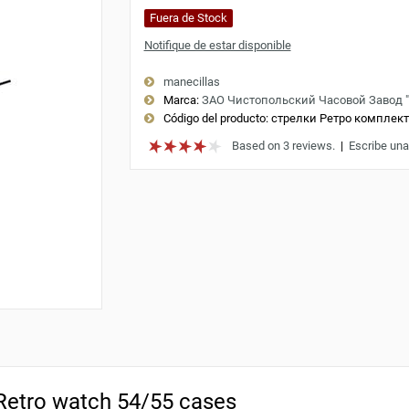
Fuera de Stock
Notifique de estar disponible
manecillas
Marca:
ЗАО Чистопольский Часовой Завод 
Código del producto:
стрелки Ретро комплект
Based on 3 reviews.
|
Escribe una
tro watch 54/55 cases