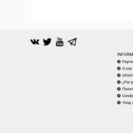
INFORM
Payme
О нас
inform
¿Por q
Поли
Condic
Уход 