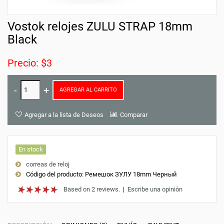
Vostok relojes ZULU STRAP 18mm
Black
Precio: $3
AGREGAR AL CARRITO
Agregar a la lista de Deseos
Comparar
En stock
correas de reloj
Código del producto:
Ремешок ЗУЛУ 18mm Черный
Based on 2 reviews.
|
Escribe una opinión