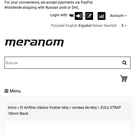
For your convenience, we accept payments via PayPal.
Worldwide shipping with Russian post or DHL.
Login with:
|
Account
Русский
English
Español
Italian
Deutsch
$
Menu
Inicio
»
El Anfibio clásico Vostok reloj
»
correas de reloj
»
ZULU STRAP
18mm Black