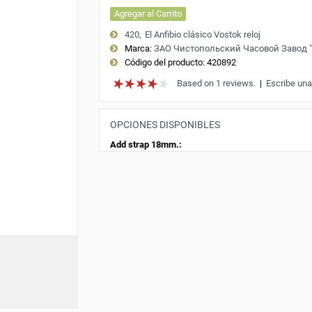
Agregar al Carrito
420
El Anfibio clásico Vostok reloj
Marca:
ЗАО Чистопольский Часовой Завод 
Código del producto:
420892
Based on 1 reviews.
|
Escribe una
OPCIONES DISPONIBLES
Add strap 18mm.: