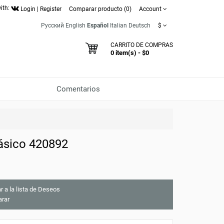
ith:
Login
|
Register
Comparar producto (0)
Account
Русский
English
Español
Italian
Deutsch
$
CARRITO DE COMPRAS
0 item(s) - $0
Comentarios
ásico 420892
r a la lista de Deseos
rar