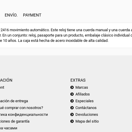
ENVÍO.
PAYMENT
416 movimiento automático. Este reloj tiene una cuerda manual y una cuerda au
. En un conjunto: reloj, pasaporte para un producto, embalaje clásico individual 
de 10 años. La caja está hecha de acero inoxidable de alta calidad.
ACIÓN
EXTRAS
nt
Marcas
Afiliados
ación de entrega
Especiales
ué comprar con nosotros?
Contáctanos
тика конфиденциальности
Devoluciones
iones de garantía
Mapa del sitio
за часами