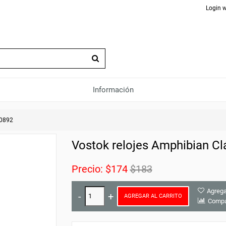
Login w
Información
20892
Vostok relojes Amphibian Cl
Precio:
$174
$183
Agrega
AGREGAR AL CARRITO
Compa