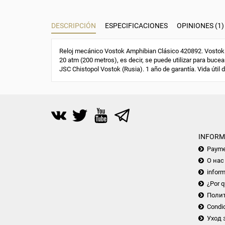
DESCRIPCIÓN
ESPECIFICACIONES
OPINIONES (1)
Reloj mecánico Vostok Amphibian Clásico 420892. Vostok 2
20 atm (200 metros), es decir, se puede utilizar para bucear
JSC Chistopol Vostok (Rusia). 1 año de garantía. Vida útil 
INFORM
Payme
О нас
inform
¿Por q
Поли
Condic
Уход 