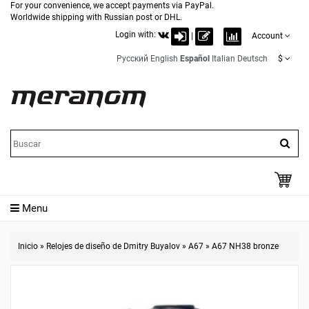
For your convenience, we accept payments via PayPal.
Worldwide shipping with Russian post or DHL.
Login with:
|
Account
Русский
English
Español
Italian
Deutsch
$
Menu
Inicio
»
Relojes de diseño de Dmitry Buyalov
»
A67
»
A67 NH38 bronze