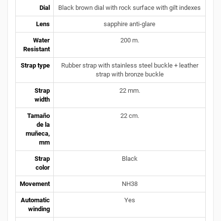
Dial
Black brown dial with rock surface with gilt indexes
Lens
sapphire anti-glare
Water
200 m.
Resistant
Strap type
Rubber strap with stainless steel buckle + leather
strap with bronze buckle
Strap
22 mm.
width
Tamaño
22 cm.
de la
muñeca,
mm
Strap
Black
color
Movement
NH38
Automatic
Yes
winding