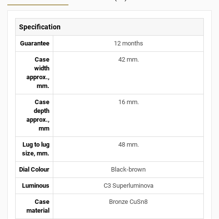
Specification
Guarantee
12 months
Case
42 mm.
width
approx.,
mm.
Case
16 mm.
depth
approx.,
mm
Lug to lug
48 mm.
size, mm.
Dial Colour
Black-brown
Luminous
C3 Superluminova
Case
Bronze CuSn8
material