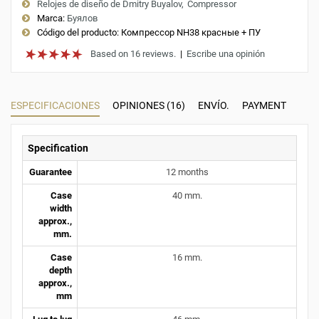
Relojes de diseño de Dmitry Buyalov
Compressor
Marca:
Буялов
Código del producto:
Компрессор NH38 красные + ПУ
Based on 16 reviews.
|
Escribe una opinión
ESPECIFICACIONES
OPINIONES (16)
ENVÍO.
PAYMENT
Specification
Guarantee
12 months
Case
40 mm.
width
approx.,
mm.
Case
16 mm.
depth
approx.,
mm