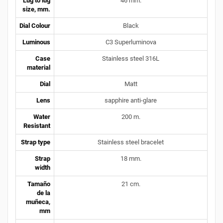
Lug to lug
46 mm.
size, mm.
Dial Colour
Black
Luminous
C3 Superluminova
Case
Stainless steel 316L
material
Dial
Matt
Lens
sapphire anti-glare
Water
200 m.
Resistant
Strap type
Stainless steel bracelet
Strap
18 mm.
width
Tamaño
21 cm.
de la
muñeca,
mm