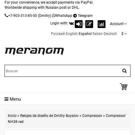
For your convenience, we accept payments via PayPal.
Worldwide shipping with Russian post or DHL.
+7-903-313-85-50
(Dmitry)
WhatsApp
Telegram
Login with:
|
Account
Русский
English
Español
Italian
Deutsch
$
Menu
Inicio
»
Relojes de diseño de Dmitry Buyalov
»
Compressor
»
Compressor
NH38 red