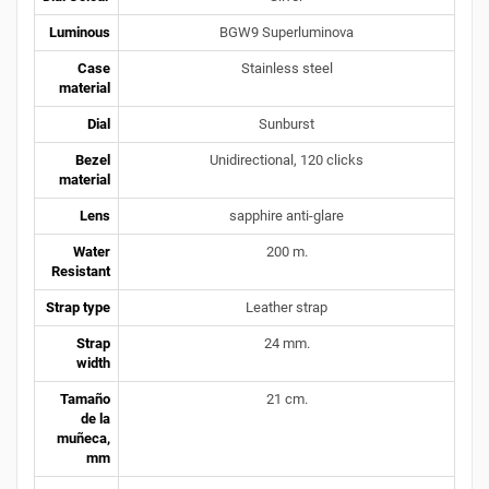
Luminous
BGW9 Superluminova
Case
Stainless steel
material
Dial
Sunburst
Bezel
Unidirectional, 120 clicks
material
Lens
sapphire anti-glare
Water
200 m.
Resistant
Strap type
Leather strap
Strap
24 mm.
width
Tamaño
21 cm.
de la
muñeca,
mm