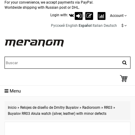
For your convenience, we accept payments via PayPal.
Worldwide shipping with Russian post or DHL.
Login with:
|
Account
Русский
English
Español
Italian
Deutsch
$
Menu
Inicio
»
Relojes de diseño de Dmitry Buyalov
»
Radioroom
»
RR03
»
Buyalov RR03 Akula watch (silver, leather) with minor defects