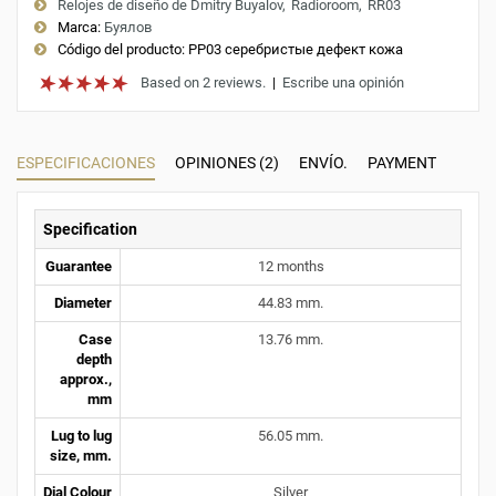
Relojes de diseño de Dmitry Buyalov
Radioroom
RR03
Marca:
Буялов
Código del producto:
РР03 серебристые дефект кожа
Based on 2 reviews.
|
Escribe una opinión
ESPECIFICACIONES
OPINIONES (2)
ENVÍO.
PAYMENT
Specification
Guarantee
12 months
Diameter
44.83 mm.
Case
13.76 mm.
depth
approx.,
mm
Lug to lug
56.05 mm.
size, mm.
Dial Colour
Silver