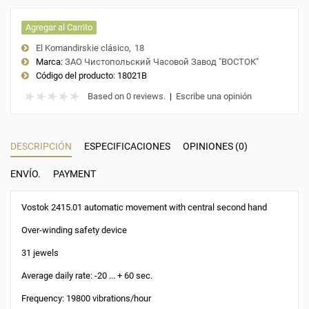
Agregar al Carrito
El Komandirskie clásico
18
Marca:
ЗАО Чистопольский Часовой Завод "ВОСТОК"
Código del producto:
18021B
Based on 0 reviews.
|
Escribe una opinión
DESCRIPCIÓN
ESPECIFICACIONES
OPINIONES (0)
ENVÍO.
PAYMENT
Vostok 2415.01 automatic movement with central second hand
Over-winding safety device
31 jewels
Average daily rate: -20 ... + 60 sec.
Frequency: 19800 vibrations/hour