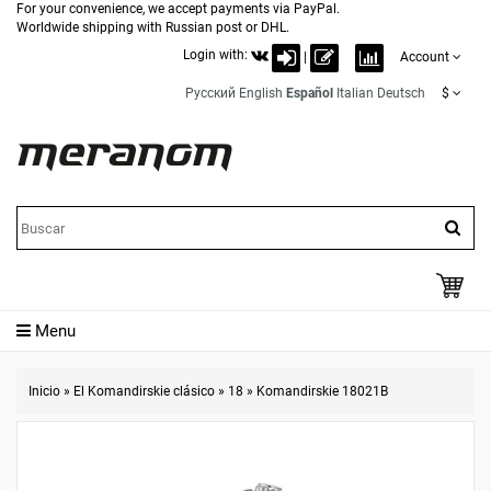
For your convenience, we accept payments via PayPal.
Worldwide shipping with Russian post or DHL.
Login with:
|
Account
Русский
English
Español
Italian
Deutsch
$
Menu
Inicio
»
El Komandirskie clásico
»
18
»
Komandirskie 18021B