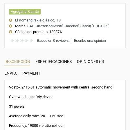
Agregar al Carrito
El Komandirskie clásico
18
Marca:
ЗАО Чистопольский Часовой Завод "ВОСТОК"
Código del producto:
18087A
Based on 0 reviews.
|
Escribe una opinión
DESCRIPCIÓN
ESPECIFICACIONES
OPINIONES (0)
ENVÍO.
PAYMENT
Vostok 2415.01 automatic movement with central second hand
Over-winding safety device
31 jewels
Average daily rate: -20 ... + 60 sec.
Frequency: 19800 vibrations/hour