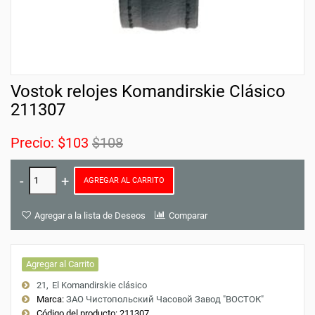
Vostok relojes Komandirskie Clásico
211307
Precio:
$103
$108
AGREGAR AL CARRITO
Agregar a la lista de Deseos
Comparar
Agregar al Carrito
21
El Komandirskie clásico
Marca:
ЗАО Чистопольский Часовой Завод "ВОСТОК"
Código del producto:
211307