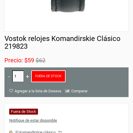
Vostok relojes Komandirskie Clásico
219823
Precio:
$59
$62
FUERA DE STOCK
Agregar a la lista de Deseos
Comparar
Fuera de Stock
Notifique de estar disponible
El Komandirskie clásico
21