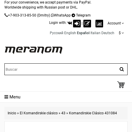
For your convenience, we accept payments via PayPal.
Worldwide shipping with Russian post or DHL.
+7-903-313-85-50
(Dmitry)
WhatsApp
Telegram
Login with:
|
Account
Русский
English
Español
Italian
Deutsch
$
Menu
Inicio
»
El Komandirskie clásico
»
43
»
Komandirskie Clásico 431084