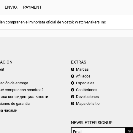
ENVÍO.
PAYMENT
en comprar en el minorista oficial de Vostok Watch-Makers Inc
ACIÓN
EXTRAS
nt
Marcas
Afiliados
ación de entrega
Especiales
ué comprar con nosotros?
Contáctanos
тика конфиденциальности
Devoluciones
iones de garantía
Mapa del sitio
за часами
NEWSLETTER SIGNUP
SU