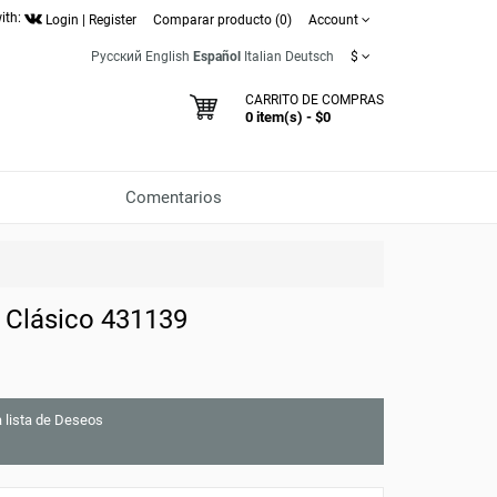
ith:
Login
|
Register
Comparar producto (0)
Account
Русский
English
Español
Italian
Deutsch
$
CARRITO DE COMPRAS
0 item(s) - $0
Comentarios
 Clásico 431139
a lista de Deseos