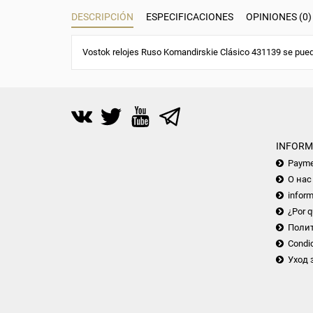
DESCRIPCIÓN
ESPECIFICACIONES
OPINIONES (0)
Vostok relojes Ruso Komandirskie Clásico 431139 se pued
INFORM
Payme
О нас
inform
¿Por q
Поли
Condic
Уход 