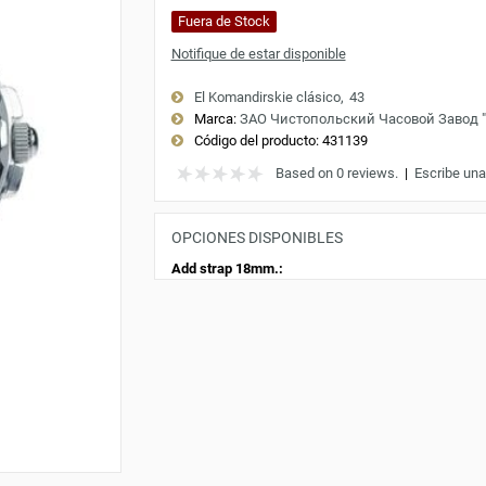
Fuera de Stock
Notifique de estar disponible
El Komandirskie clásico
43
Marca:
ЗАО Чистопольский Часовой Завод 
Código del producto:
431139
Based on 0 reviews.
|
Escribe una
OPCIONES DISPONIBLES
Add strap 18mm.: