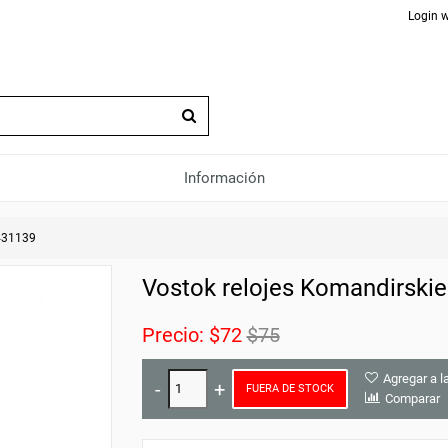
Login w
Información
431139
Vostok relojes Komandirskie
Precio:
$72
$75
Agregar a l
FUERA DE STOCK
Comparar