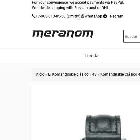
For your convenience, we accept payments via PayPal.
Worldwide shipping with Russian post or DHL.
+7-903-313-85-50
(Dmitry)
WhatsApp
Telegram
Tienda
Inicio
»
El Komandirskie clásico
»
43
»
Komandirskie Clásico 