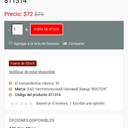
811314
Precio:
$72
$75
FUERA DE STOCK
Agregar a la lista de Deseos
Comparar
Fuera de Stock
Notifique de estar disponible
El Komandirskie clásico
81
Marca:
ЗАО Чистопольский Часовой Завод "ВОСТОК"
Código del producto:
811314
Based on 0 reviews.
|
Escribe una opinión
OPCIONES DISPONIBLES