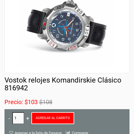
Vostok relojes Komandirskie Clásico
816942
Precio:
$103
$108
AGREGAR AL CARRITO
Agregar a la lista de Deseos
Comparar