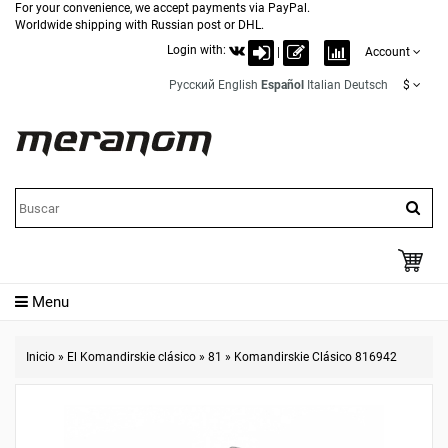
For your convenience, we accept payments via PayPal.
Worldwide shipping with Russian post or DHL.
Login with:
|
Account
Русский
English
Español
Italian
Deutsch
$
Menu
Inicio
»
El Komandirskie clásico
»
81
»
Komandirskie Clásico 816942