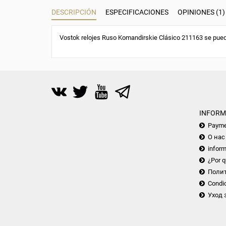
DESCRIPCIÓN
ESPECIFICACIONES
OPINIONES (1)
Vostok relojes Ruso Komandirskie Clásico 211163 se pued
INFORM
Payme
О нас
inform
¿Por q
Поли
Condic
Уход 