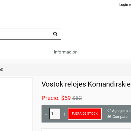
Login w
Información
63
Vostok relojes Komandirskie
Precio:
$59
$62
Agregar a l
FUERA DE STOCK
Comparar