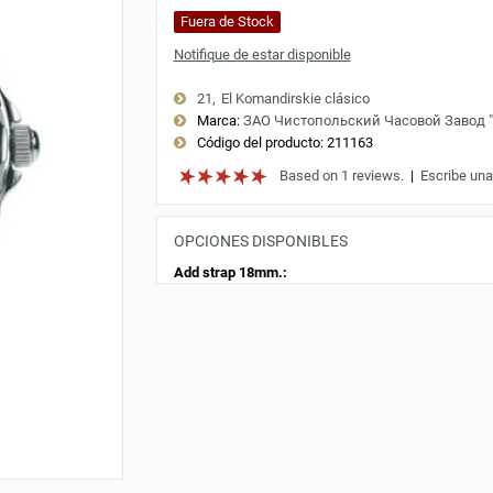
Fuera de Stock
Notifique de estar disponible
21
El Komandirskie clásico
Marca:
ЗАО Чистопольский Часовой Завод 
Código del producto:
211163
Based on 1 reviews.
|
Escribe una
OPCIONES DISPONIBLES
Add strap 18mm.: