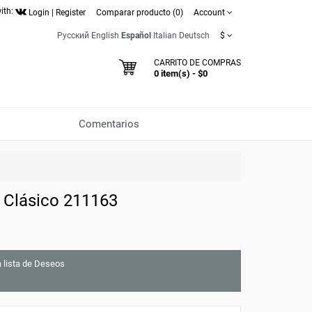
ith:
Login
|
Register
Comparar producto (0)
Account
Русский
English
Español
Italian
Deutsch
$
CARRITO DE COMPRAS
0 item(s) - $0
Comentarios
 Clásico 211163
a lista de Deseos