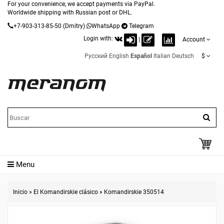
For your convenience, we accept payments via PayPal.
Worldwide shipping with Russian post or DHL.
+7-903-313-85-50
(Dmitry)
WhatsApp
Telegram
Login with:
|
Account
Русский
English
Español
Italian
Deutsch
$
Menu
Inicio
»
El Komandirskie clásico
»
Komandirskie 350514