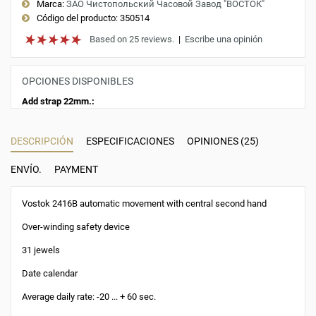
Marca:
ЗАО Чистопольский Часовой Завод "ВОСТОК"
Código del producto:
350514
Based on 25 reviews.
|
Escribe una opinión
OPCIONES DISPONIBLES
Add strap 22mm.:
DESCRIPCIÓN
ESPECIFICACIONES
OPINIONES (25)
ENVÍO.
PAYMENT
Vostok 2416B automatic movement with central second hand
Over-winding safety device
31 jewels
Date calendar
Average daily rate: -20 ... + 60 sec.