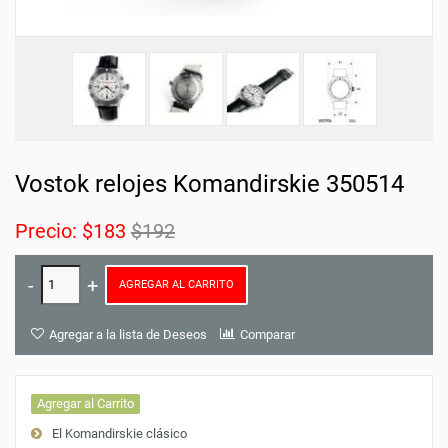
Vostok relojes Komandirskie 350514
Precio:
$183
$192
AGREGAR AL CARRITO
Agregar a la lista de Deseos
Comparar
Agregar al Carrito
El Komandirskie clásico