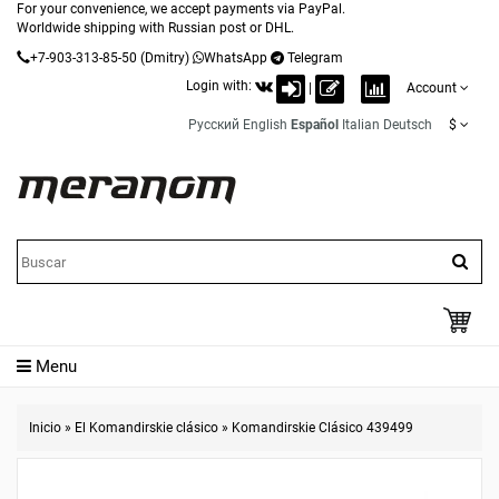
For your convenience, we accept payments via PayPal.
Worldwide shipping with Russian post or DHL.
+7-903-313-85-50
(Dmitry)
WhatsApp
Telegram
Login with:
|
Account
Русский
English
Español
Italian
Deutsch
$
Menu
Inicio
»
El Komandirskie clásico
»
Komandirskie Clásico 439499