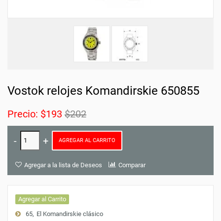
Vostok relojes Komandirskie 650855
Precio:
$193
$202
AGREGAR AL CARRITO
Agregar a la lista de Deseos
Comparar
Agregar al Carrito
65
El Komandirskie clásico