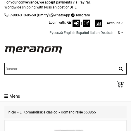
For your convenience, we accept payments via PayPal.
Worldwide shipping with Russian post or DHL.
+7-903-313-85-50
(Dmitry)
WhatsApp
Telegram
Login with:
|
Account
Русский
English
Español
Italian
Deutsch
$
Menu
Inicio
»
El Komandirskie clásico
»
Komandirskie 650855