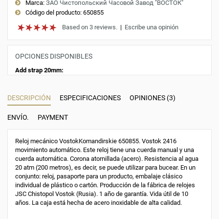
Marca:
ЗАО Чистопольский Часовой Завод "ВОСТОК"
Código del producto:
650855
Based on 3 reviews.
|
Escribe una opinión
OPCIONES DISPONIBLES
Add strap 20mm:
DESCRIPCIÓN
ESPECIFICACIONES
OPINIONES (3)
ENVÍO.
PAYMENT
Reloj mecánico VostokKomandirskie 650855. Vostok 2416
movimiento automático. Este reloj tiene una cuerda manual y una
cuerda automática. Corona atornillada (acero). Resistencia al agua
20 atm (200 metros), es decir, se puede utilizar para bucear. En un
conjunto: reloj, pasaporte para un producto, embalaje clásico
individual de plástico o cartón. Producción de la fábrica de relojes
JSC Chistopol Vostok (Rusia). 1 año de garantía. Vida útil de 10
años. La caja está hecha de acero inoxidable de alta calidad.