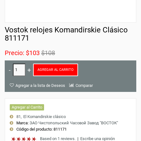
Vostok relojes Komandirskie Clásico
811171
Precio:
$103
$108
AGREGAR AL CARRITO
Agregar a la lista de Deseos
Comparar
Agregar al Carrito
81
El Komandirskie clásico
Marca:
ЗАО Чистопольский Часовой Завод "ВОСТОК"
Código del producto:
811171
Based on 1 reviews.
|
Escribe una opinión