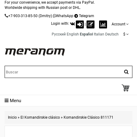
For your convenience, we accept payments via PayPal.
Worldwide shipping with Russian post or DHL.
+7-903-313-85-50
(Dmitry)
WhatsApp
Telegram
Login with:
|
Account
Русский
English
Español
Italian
Deutsch
$
Menu
Inicio
»
El Komandirskie clásico
»
Komandirskie Clásico 811171