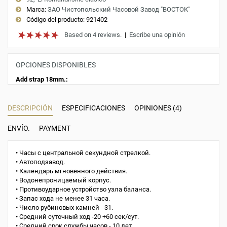
Marca:
ЗАО Чистопольский Часовой Завод "ВОСТОК"
Código del producto:
921402
Based on 4 reviews.
|
Escribe una opinión
OPCIONES DISPONIBLES
Add strap 18mm.:
DESCRIPCIÓN
ESPECIFICACIONES
OPINIONES (4)
ENVÍO.
PAYMENT
• Часы с центральной секундной стрелкой.
• Автоподзавод.
• Календарь мгновенного действия.
• Водонепроницаемый корпус.
• Противоударное устройство узла баланса.
• Запас хода не менее 31 часа.
• Число рубиновых камней - 31.
• Средний суточный ход -20 +60 сек/сут.
• Средний срок службы часов - 10 лет.