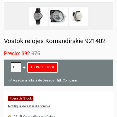
Vostok relojes Komandirskie 921402
Precio:
$92
$75
FUERA DE STOCK
Agregar a la lista de Deseos
Comparar
Fuera de Stock
Notifique de estar disponible
92
El Komandirskie clásico