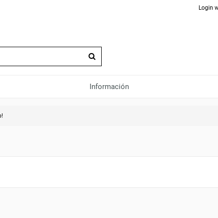
Login w
Información
o!