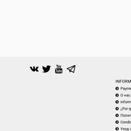
INFORM
Payme
О нас
inform
¿Por q
Поли
Condic
Уход 