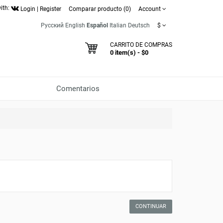
ith:
Login
|
Register
Comparar producto (0)
Account
Русский
English
Español
Italian
Deutsch
$
CARRITO DE COMPRAS
0 item(s) - $0
Comentarios
CONTINUAR